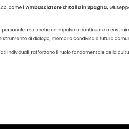
icco, come
l’Ambasciatore d’Italia in Spagna,
Giuseppe 
ersonale, ma anche un impulso a continuare a costruire pon
e strumento di dialogo, memoria condivisa e futuro comu
ultati individuali: rafforzano il ruolo fondamentale della cu