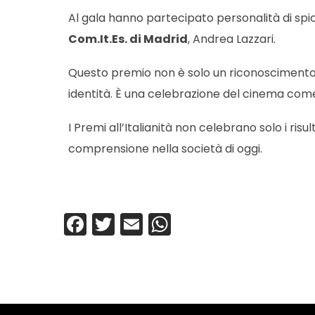
Al gala hanno partecipato personalità di sp
Com.It.Es. di Madrid
, Andrea Lazzari.
Questo premio non è solo un riconoscimento p
identità. È una celebrazione del cinema com
I Premi all’Italianità non celebrano solo i ris
comprensione nella società di oggi.
Facebook
Twitter
Email
WhatsApp