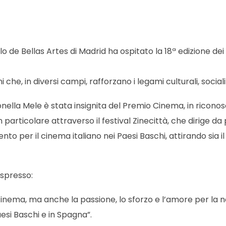
lo de Bellas Artes di Madrid ha ospitato la 18ª edizione dei 
che, in diversi campi, rafforzano i legami culturali, social
onella Mele è stata insignita del Premio Cinema, in ricono
rticolare attraverso il festival Zinecittà, che dirige da p
nto per il cinema italiano nei Paesi Baschi, attirando sia i
espresso:
inema, ma anche la passione, lo sforzo e l’amore per la n
esi Baschi e in Spagna”.